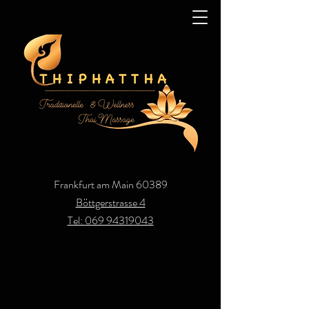
Frankfurt am Main 60389
Böttgerstrasse 4
Tel: 069 94319043